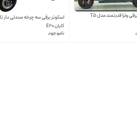
قی ولرا قدرتمند مدل T5
اسکوتر برقی سه چرخه صندلی دار تا
کایان E20
ناموجود