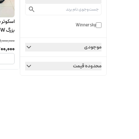
اسکوتر ب
Winner sky
بزرگ 6000W
9,000,000
موجودی
00,000
محدوده قیمت