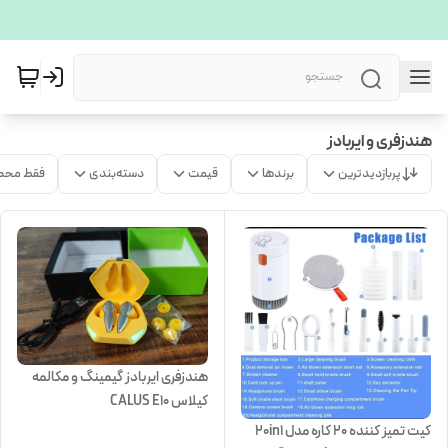
هندزفری و ایربادز
پربازدیدترین
برندها
قیمت
دسته‌بندی
فقط محص
هندزفری ایربادز گیمینگ و مکالمه
کیلاس CALUS E10
کیت تمیز کننده ۲۰ کاره مدل 20in1