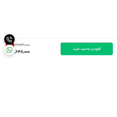
89,972,000
13
%
افزودن به سبد خرید
77,648,000
برگشت به بالا