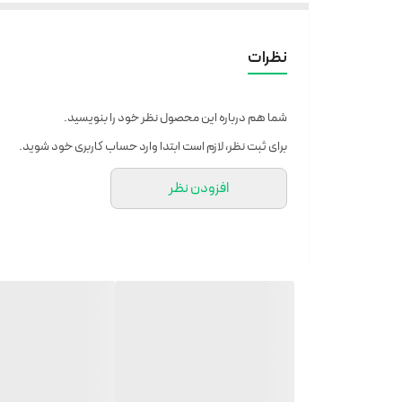
شارژر از نوع بی سیم (وایرلس)
پشتیبانی کامل از زبان فارسی
نظرات
مشخصات صفحه نمایش
شما هم درباره این محصول نظر خود را بنویسید.
اندازه: 46م م
برای ثبت نظر، لازم است ابتدا وارد حساب کاربری خود شوید.
افزودن نظر
اتصالات
قابلیت مکالمه: از طریق بلوتوث
مشخصات باتری
سایر امکانات: نوع شارژر: شارژر مغناطیسی
سایر مشخصات
حسگر: سنجش ضربان قلب، پایش خواب، فشارسنج، گام شمار
کنترل سطح اکسیژن خون: دارد
اسپیکر: دارد