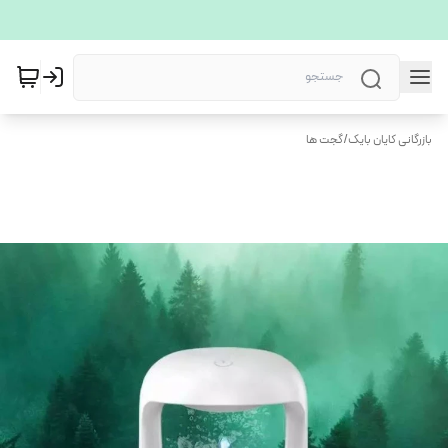
بازرگانی کایان بایک
/
گجت ها