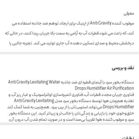
معرفی
مرطوب کننده Anti Gravity از اپتیک برای ایجاد توهم ضد جاذبه استفاده می
کند، که باعث می شود قطرات آب به آرامی به سمت بالا جریان پیدا کنند، در حالی که
درخشش محیط و صدای تسکین دهنده آب جاری تولید می کند. تجربه جالبی را
در اختیار شما قرار می دهد. رطوبت ساز Anti Gravity با 2 حالت طراحی شده است:
نور و خواب. هنگامی که چراغ ها روشن می شوند، می توانید جریان آب را به طور
نقد و بررسی
جادویی به سمت عقب ببینید. هنگامی که می خواهید بخوابید، می توانید کلید را
دستگاه بخور سرد با آبنمای قطره ای ضد جاذبه Anti Gravity Levitating Water
لمس کنید، چراغ خاموش می شود و محیط خواب خوبی برای شما فراهم می کند.
Drops Humidifier Air Purification
مرطوب کننده های اتاق خواب با عملکرد خاموش شدن خودکار طراحی شده اند.
فناوری جریان مجدد قطرات آب، فناوری اتمیزه‌سازی اولتراسونیک و غبار ریز آب و
تغذیه هم‌زمان هوا توسط دستگاه بخور سرد مدل Anti Gravity Levitating
دارای سنسور هوشمند سطح آب داخلی است که با تمام شدن آب به طور خودکار
Drops Humidifier می‌تواند استرس‌تان را از بین ببرد. همچنین به شما کمک کند
کار را متوقف می کنند. این به میزان زیادی از رطوبت ساز محافظت می کند و
خلق‌وخوی خود را بازیابی و زندگی‌تان را جالب‌تر و زیباتر کنید. این دستگاه بخور
سرد و مرطوب‌کننده هوا تقریباً بی‌صدا است و در صورت تمام شدن آب درون آن،
استفاده از آن را طولانی می کند. (توجه: آداپتور باید از 5V2A پشتیبانی کند) 2 راه
به‌طور خودکار خاموش می‌شود. این محصول برای استفاده در اتاق کودک و اتاق
خواب بسیار ایمن و قابل اطمینان است.
برای اضافه کردن آب وجود دارد. روش اول باز کردن مخزن و پر کردن آن تا سطح آب
نظرات