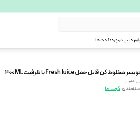
ازم جانبی دوچرخه
گجت ها
یسر مخلوط کن قابل حمل Fresh Juice با ظرفیت 400ML
بی/شیراز
ته‌بندی
:
گجت ها