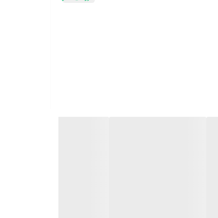
طری مخلوط کن Fresh Juice Bottle Blender بهترین گزینه برای شماست. بطری مخلوط کن Fresh Juice 214B محصولی جمع و
ا کمک می کند تا آب میوه های مغذی تهیه کنید تا همیشه مواد