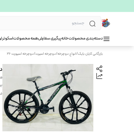
دسته‌بندی محصولات
خانه
پیگیری سفارش
همه محصولات
اسکوتر
لو
بازرگانی کایان بایک
/
انواع دوچرخه
/
دوچرخه اسپرت
/
دوچرخه اسپورت ۲۶
دوچ
se
بر
دس