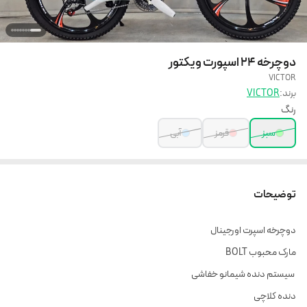
دوچرخه 24 اسپورت ویکتور
VICTOR
برند:
VICTOR
رنگ
سبز
قرمز
آبی
توضیحات
دوچرخه اسپرت اورجینال
مارک محبوب BOLT
سیستم دنده شیمانو خفاشی
دنده کلاچی