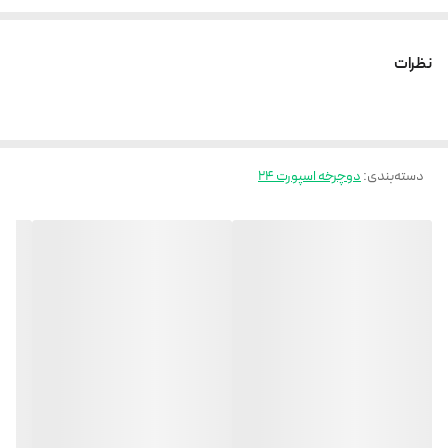
ترمزهای دیسکی
بدنه استیل
نظرات
رینگ آلومینیومی
رینگ اسپرت شش پره
وسایل همراه :
قمقمه
دسته‌بندی
:
دوچرخه اسپورت ۲۴
کیفیت عالی