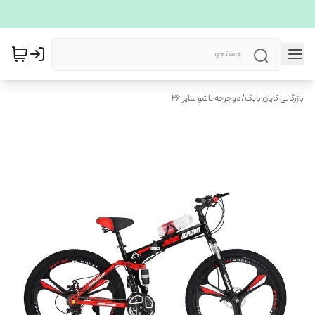
بازرگانی کایان بایک
/
دوچرخه تاشو سایز 26