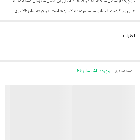
دوچرخه از استیل ساخته شده و قطعات اصلی آن شامل شانژمان،دسته دنده
عالی و با کیفیت شیمانو، سیستم دنده 21 سرعته است. دوچرخه سایز 26، برای
افرادی با قد بیشتر از 170 سانتی متر، مناسب است.
دوچرخه با امکانات
نظرات
رینگ اسپرت سه پره
رینگ آلومینیومی
رینگ بلبرینگی روان
دسته‌بندی
:
دوچرخه تاشو سایز 26
دنده کلاچی
21 دنده
تاشو