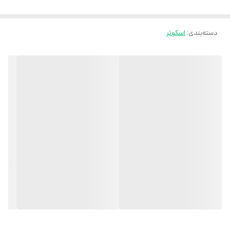
۷۰۰ وات نیروی پیشرانه مورد نیاز را حتی در شیب ۳۰ درجه فراهم میکند . این
اسکوتر دارای قابلیت اتوبالانس برای حفظ بیشتر تعادل هنگام سوار شدن و
دسته‌بندی
:
اسکوتر
دستگیره ای برای حمل آسان تر دستگاه است