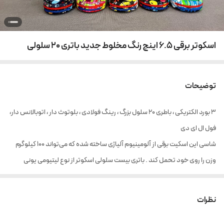
اسکوتر برقی ۶.۵ اینچ رنگ مخلوط جدید باتری ۲۰ سلولی
توضیحات
۳ بورد الکتریکی ، باطری ۲۰ سلول بزرگ ، رینگ فولادی ، بلوتوث دار ، اتوبالانس دار،
فول ال ای دی
شاسی این اسکیت برقی از آلومینیوم آلیاژی ساخته شده که می‌تواند ۱۰۰ کیلوگرم
وزن را روی خود تحمل کند . باتری بیست سلولی اسکوتر از نوع لیتیومی یونی
۴۴۰۰mAh -36V است. با هر‌بار شارژ کامل حدود 20 کیلومتر می‌توان از آن
استفاده کرد. قطرچرخ‌های این اسکوتر هوشمند 6.5 اینچ است. موتور این
نظرات
اسکوتر داخل چرخ از نوع براشلس است. ۳۵۰ وات قدرت برای هرموتور و بطور کلی