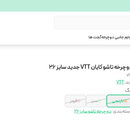
ازم جانبی دوچرخه
گجت ها
چرخه تاشو کایان VTT جدید سایز 26
V
ند:
VTT
نگ
نارنجی
سبز
قرمز
ته‌بندی
:
دوچرخه تاشو سایز 26