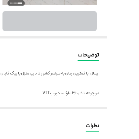
توضیحات
ارسال با کمترین زمان به سراسر کشور تا درب منزل با پیک کایان
دوچرخه تاشو 26 مارک محبوبVTT
با امکانات رینگ
اسپرت
ده پره،رینگ آلمینیومی، رینگ بلبرینگی روان ،کمک
نظرات
این دوچرخه شهری و ورزشی و تفریحی و کاملا سبک و راحت می 