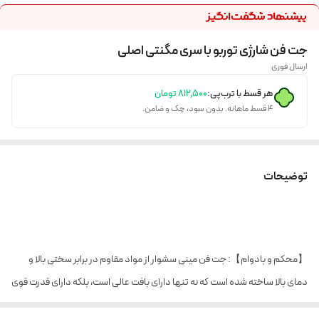
جت فن شارژی توربو با سری مگنتی اصلی
ارسال فوری
هر قسط با ترب‌پی:
۸۱۲٬۵۰۰
تومان
۴ قسط ماهانه. بدون سود، چک و ضامن.
توضیحات
【محکم و بادوام】: جت فن مینی سشوار از مواد مقاوم در برابر سختی بالا و
دمای بالا ساخته شده است که نه تنها دارای بافت عالی است، بلکه دارای قدرت قوی
و حرارت کم است. طراحی سبک صنعتی آن دوام و قابلیت اطمینان را تضمین می