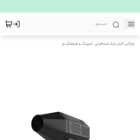
بازرگانی کایان بایک
/
مسافرتی ، کمپینگ و طبیعتگردی