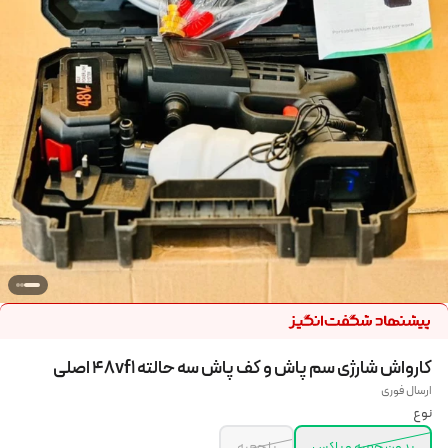
کارواش شارژی سم پاش و کف پاش سه حالته 48vf1 اصلی
ارسال فوری
نوع
بدون جعبه و باکس
با جعبه