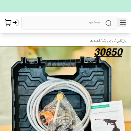
بازرگانی کایان بایک
/
گجت ها