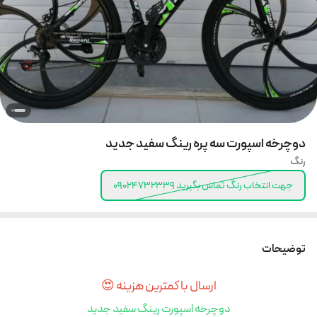
دوچرخه اسپورت سه پره رینگ سفید جدید
رنگ
جهت انتخاب رنگ تماس بگیرید 09024732339
توضیحات
ارسال با کمترین هزینه 😍
دوچرخه اسپورت رینگ سفید جدید