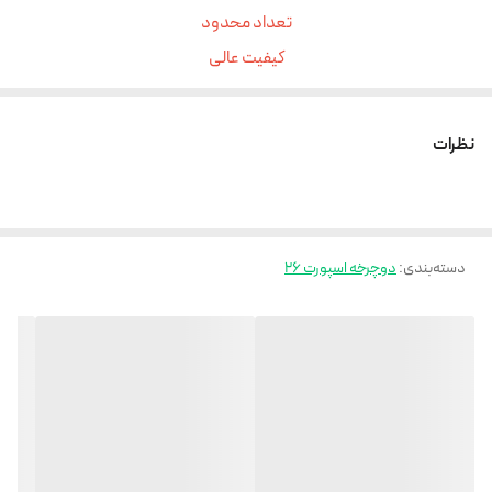
تعداد محدود
کیفیت عالی
رینگ بلبرینگی روان
دنده کلاچی
نظرات
21 دنده
ترمزهای دیسکی
مستقیم و بدون واسطه بخرید
دسته‌بندی
:
دوچرخه اسپورت ۲۶
ارسال این دوچرخه از طریق باربری میباشد
کرایه به عهده مشتری ست
مدت زمان تحویل از دو روز الی ده روز نسبت به حجم سفارش ها متغیر است