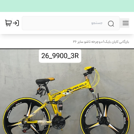
بازرگانی کایان بایک
/
دوچرخه تاشو سایز 26