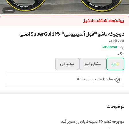
دوچرخه تاشو *فول آلمینیومی* ۲۶ SuperGold اصلی
Landrover
برند:
Landover
رنگ
زرد
مشکی قرمز
سفید آبی
ضمانت اصالت و سلامت کالا
توضیحات
دوچرخه تاشو 26 اسپرت کایان زارا سوپر گلد