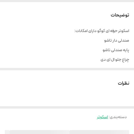
توضیحات
اسکوتر حرفه ای کوگو دارای امکانات:
صندلی دار تاشو
پایه صندلی تاشو
چراغ جلو ال ای دی
کمک جلو ۲ عدد
کمک عقب ۲ عدد
نظرات
کمک زیر صندلی ۳ عدد
مانیتور بزرگ وسط
گاز موتوری
دسته‌بندی
:
اسکوتر
صندلی طبی فنری با کیفیت و پهن
باتری بزرگ ۴۸ ولت 13 آمپر