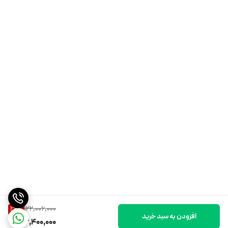
122,006,000
29
%
افزودن به سبد خرید
86,400,000