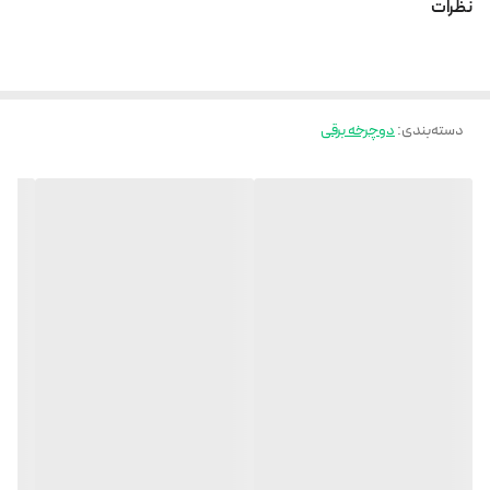
نظرات
• قدرت موتور: 1000 وات
دسته‌بندی
:
• حداکثر سرعت: حدود 25-30 کیلومتر در ساعت
دوچرخه برقی
2. باتری:48 ولت 12.5 آمپر
• نوع باتری: لیتیوم-ion
• ظرفیت باتری: معمولاً 48 ولت و 12.5
• زمان شارژ: حدود 4-6 ساعت
• مسافت قابل طی با یک بار شارژ: حدود ۲۰ تا ۵۰ کیلومتر (بسته به وزن کاربر و