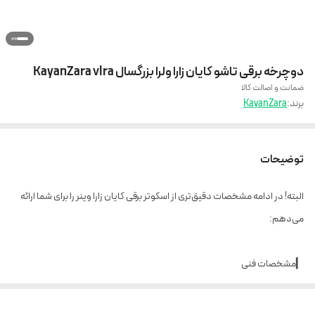
دوچرخه برقی تاشو کایان زارا ولرا بزرگسال KayanZara vlra
ضمانت و اصالت کالا
برند:
KayanZara
توضیحات
البته! در ادامه مشخصات دقیق‌تری از اسکوتر برقی کایان زارا وینر را برای شما ارائه
می‌دهم:
▎مشخصات فنی
1. موتور: