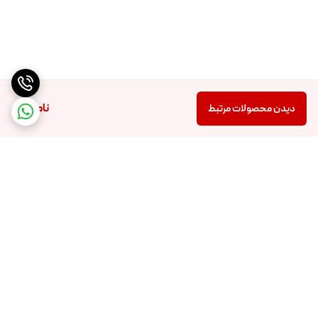
9. نورپردازی:
• چراغ‌های LED جلو و عقب برای ایمنی بیشتر در شب
ناموجود
10. سایر ویژگی‌ها:
دیدن محصولات مرتبط
• سیستم تعلیق برای راحتی بیشتر در حرکت
▎نکات ایمنی:
• استفاده از کلاه ایمنی و تجهیزات ایمنی دیگر توصیه می‌شود.
برگشت به بالا
لازم را گذرانده و دارای گواهینامه UL 2849
【طراحی تاشو】سایز دوچرخه برقی تا شده APYEAR 28x19x23 اینچ است،