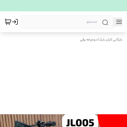
بازرگانی کایان بایک
/
دوچرخه برقی