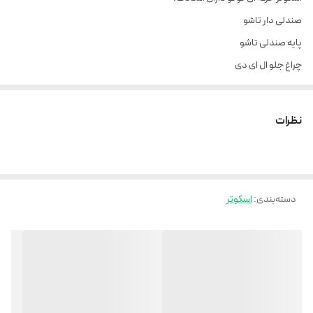
صندلی دار تاشو
پایه صندلی تاشو
چراغ جلو ال ای دی
کمک جلو ۲ عدد
کمک عقبد۲ عدد
نظرات
کمک زیر صندلی ۳ عدد
مانیتور بزرگ وسط
گاز موتوری
دسته‌بندی
:
اسکوتر
صندلی طبی فنری با کیفیت و پهن
باتری بزرگ ۴۸ ولت 13 آمپر
چرخ 10 اینچ
لاستیک آفرودی
کیفیت و اصالت را از ما بخواهید