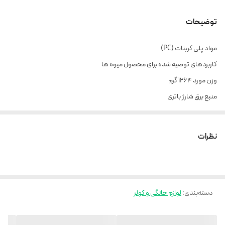
توضیحات
مواد پلی کربنات (PC)
کاربردهای توصیه شده برای محصول میوه ها
وزن مورد 1264 گرم
منبع برق شارژ باتری
ولتاژ 5 ولت
قابل شستشو در ماشین ظرفشویی؟ نه
نظرات
سازنده هانابیتکس
شماره مدل ‎500394274A2
ابعاد محصول 31 × 16 × 16 سانتی متر؛ 1.26 کیلوگرم
وزن مورد 1.26 کیلوگرم
دسته‌بندی
:
لوازم خانگی و کولر
اطلاعات تکمیلی