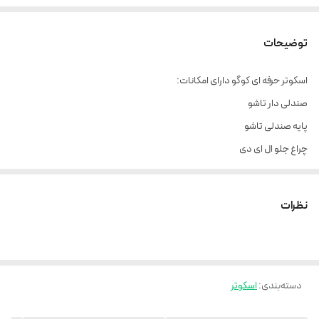
توضیحات
اسکوتر حرفه ای کوگو دارای امکانات:
صندلی دار تاشو
پایه صندلی تاشو
چراغ جلو ال ای دی
کمک جلو ۲ عدد
کمک عقبد۲ عدد
نظرات
کمک زیر صندلی ۳ عدد
مانیتور بزرگ وسط
گاز موتوری
دسته‌بندی
:
اسکوتر
صندلی طبی فنری با کیفیت و پهن
باتری بزرگ ۴۸ ولت 13 آمپر