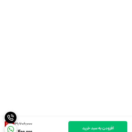
121,708,000
29
%
افزودن به سبد خرید
86,400,000