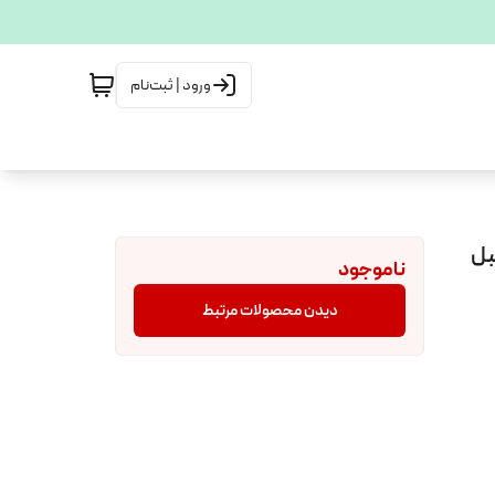
ورود | ثبت‌نام
ی سفارش KayanZara با لیبل
ناموجود
دیدن محصولات مرتبط