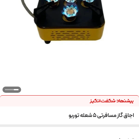
اجاق گاز مسافرتی 5 شعله توربو