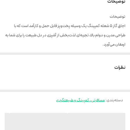
توضیحات
توضیحات
اجاق گاز 5 شعله کمپینگ یک وسیله پخت‌وپز قابل حمل و کارآمد است که با
طراحی مدرن و دوام بالا، تجربه‌ای لذت‌بخش از آشپزی در دل طبیعت را برای شما به
ارمغان می‌آورد.
ویژگی‌ های اجاق گاز 5 شعله کمپینگ
نظرات
طراحی و ساخت:
جنس بدنه: ساخته‌شده از فولاد ضد زنگ و آلومینیوم، مقاوم در برابر زنگ‌زدگی و
شرایط جوی مختلف.
دسته‌بندی
:
مسافرتی ، کمپینگ و طبیعتگردی
ابعاد در حالت تا شده: 20 × 20 میلی‌متر؛ طراحی جمع‌وجور و مناسب برای قرارگیری
در کوله‌پشتی یا تجهیزات کمپینگ.
وزن: 120 گرم؛ سبک و قابل حمل، ایده‌آل برای سفرهای کوتاه‌مدت و
ماجراجویی‌های طولانی.