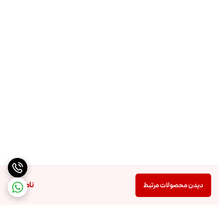
نگهداری: پس از هر بار استفاده، اجاق را تمیز کرده و در کیف حمل قرار دهید تا از
آسیب‌های احتمالی جلوگیری شود.
مدل: 5 شعله کمپینگ
جنس بدنه: فولاد ضد زنگ و آلومینیوم
ابعاد تا شده: 20 × 20 میلی‌متر
وزن: 120 گرم
قدرت حرارتی: 3000 وات
سیستم جرقه‌زنی: الکترونیکی
اقلام همراه: کیف حمل مقاوم
کپسول گاز روی پک محصول نیست جداگانه باید از همین سایت تهیه کنید
ناموجود
دیدن محصولات مرتبط