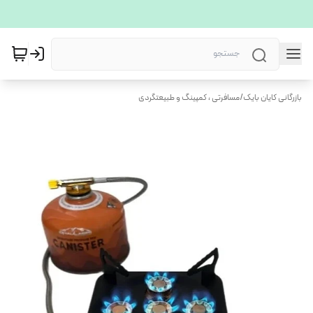
بازرگانی کایان بایک
/
مسافرتی ، کمپینگ و طبیعتگردی