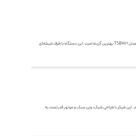
اگر به دنبال یک شیکر جمع‌وجور، قدرتمند و دیجیتال برای تهیه شیک، اسموتی و نوشیدنی‌های سالم در خانه یا محل کار هستید، شیکر شارژی Telionix مدل TSB1961 بهترین گزینه است. این دستگاه با ظرف شیشه‌ای
 حرکت هستند. این شیکر با طراحی شیک، وزن سبک و موتور قدرتمند، به