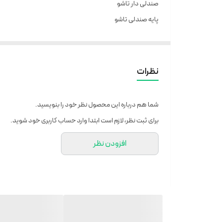
صندلی دار تاشو
پایه صندلی تاشو
چراغ جلو ال ای دی
کمک جلو ۲ عدد
کمک عقبد۲ عدد
نظرات
کمک زیر صندلی ۳ عدد
مانیتور بزرگ وسط
شما هم درباره این محصول نظر خود را بنویسید.
گاز موتوری
برای ثبت نظر، لازم است ابتدا وارد حساب کاربری خود شوید.
صندلی طبی فنری با کیفیت و پهن
افزودن نظر
باتری بزرگ ۴۸ ولت 13 آمپر
چرخ 10 اینچ
لاستیک آفرودی
سرعت 70 کیلومتر واقعی برابر ۱۲۰ کیلومتر اسکوتری
کیفیت و اصالت را از ما بخواهید