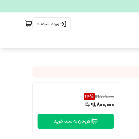
ورود | ثبت‌نام
24
%
121,708,000
91,800,000
افزودن به سبد خرید