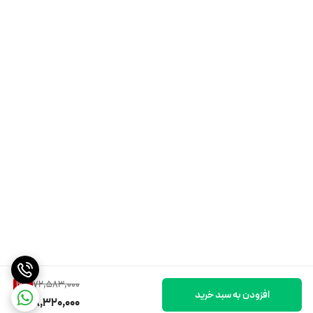
کنید. کافی است دو بار پشت سر هم، دکمه پاور را فشار دهید تا به راحتی بین
حالت ها سوییچ کنید و به راحتی سرعت خود را بر اساس محیط پیرامون خود
تنظیم کنید.
این وسیله برای شما لذت می آورد و به امنیت شما بسیار اهمیت می دهد
سیستم دوگانه ترمز عقب و جلو: مسافت ترمز کوتاهتر برای امنیت بیشتر
چرخ عقب از یک دیسک ترمز بزرگ با قدرت ترمز بیشتر استفاده می کند و این در
72,583,000
19
%
افزودن به سبد خرید
حالی است که چرخ جلو سیستم ترمز E-ABS ضد قفل مجهز است. زمان ترمز کردن،
58,320,000