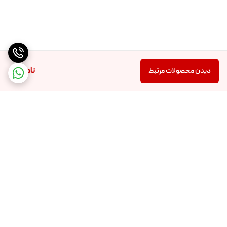
🌿 مناسب برای چه کسانیه؟
این ابزار برای اونایی مناسبه که:
ناموجود
دیدن محصولات مرتبط
🌳 دوست دارن کار باغبانی رو سریع و راحت انجام بدن
🌳 نمی‌خوان هزینه‌های چند ابزار جداگونه بدن
🌳 می‌خوان بدون نردبون به شاخه‌های بلند دسترسی داشته باشن
🌳 دنبال یه انتخاب کاربردی و به‌صرفه هستن
برگشت به بالا
💡 نکات مهم قبل از استفاده