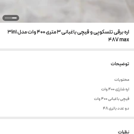
اره برقی تلسکوپی و قیچی باغبانی 3 متری 400 وات مدل 3in1
48V max
توضیحات
محتویات
اره شارژی 400 وات
قیچی باغبانی 400 وات
دو عدد باتری 48
دسته تلسکوپی بلند 3 متری دو دامنه با برگشت فنری و گیره نصب کمربند
سوهان نیز کننده
نظرات