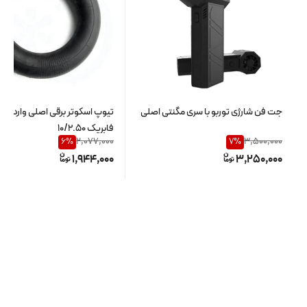
جت فن شارژی توربو با سری مگنتی اصلی
تیوپ اسکوتر برقی اصلی وارداتی و
فابریک 10/2.50
2,077,000
3,500,000
6
%
7
%
1,944,000
3,250,000