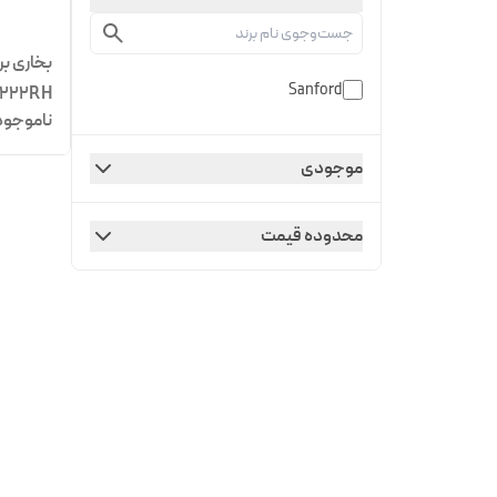
بخاری ب
Sanford
SF1222RH هیتر 
ناموجود
موجودی
محدوده قیمت