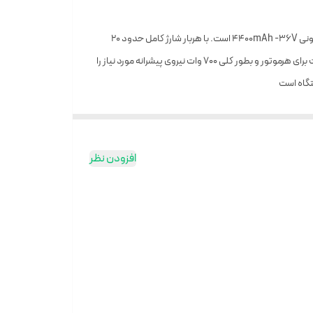
شاسی این اسکیت برقی از آلومینیوم آلیاژی ساخته شده که می‌تواند ۱۰۰ کیلوگرم وزن را روی خود تحمل کند . باتری بیست سلولی اسکوتر از نوع لیتیومی یونی ۴۴۰۰mAh -36V است. با هر‌بار شارژ کامل حدود 20
کیلومتر می‌توان از آن استفاده کرد. قطرچرخ‌های این اسکوتر هوشمند 6.5 اینچ است. موتور این اسکوتر داخل چرخ از نوع براشلس است. ۳۵۰ وات قدرت برای هرموتور و بطور کلی ۷۰۰ وات نیروی پیشرانه مورد نیاز را
افزودن نظر