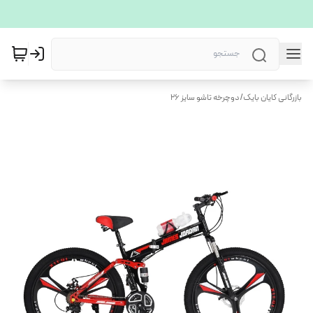
بازرگانی کایان بایک
/
دوچرخه تاشو سایز 26