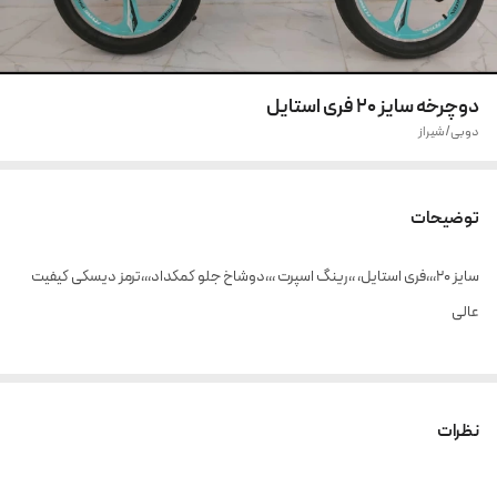
دوچرخه سایز 20 فری استایل
دوبی/شیراز
توضیحات
سایز ۲۰،،،فری استايل، ،،رینگ اسپرت ،،،دوشاخ جلو کمکداد،،،ترمز دیسکی کیفیت
عالی
نظرات