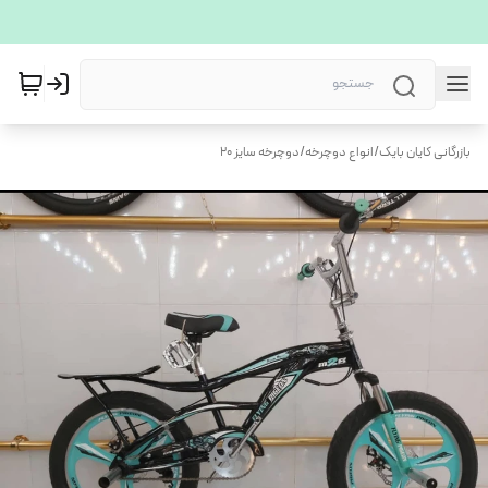
بازرگانی کایان بایک
/
انواع دوچرخه
/
دوچرخه سایز 20