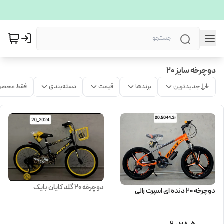
دوچرخه سایز 20
جدیدترین
برندها
قیمت
دسته‌بندی
فقط محصو
دوچرخه 20 گلد کایان بایک
دوچرخه 20 دنده ای اسپرت رالی