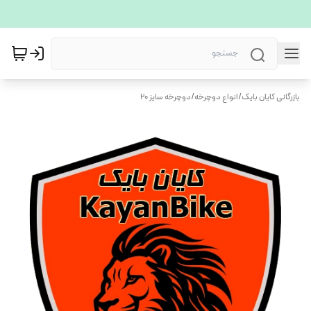
بازرگانی کایان بایک
/
انواع دوچرخه
/
دوچرخه سایز 20