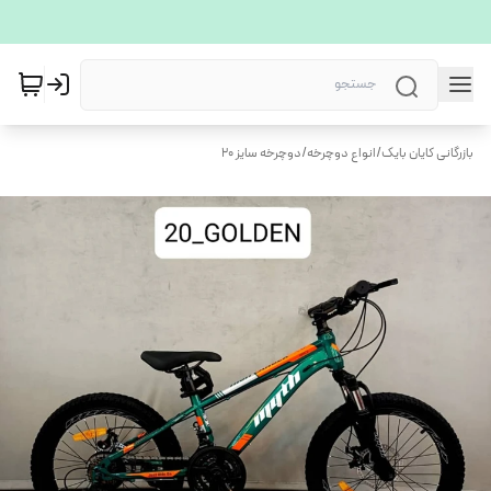
بازرگانی کایان بایک
/
انواع دوچرخه
/
دوچرخه سایز 20