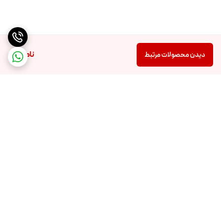
دارای سه چراغ led جلو با نوردهی بسیار عالی و قابلیت تنظیم
دارای چراغ جانبی و عقب
ناموجود
دیدن محصولات مرتبط
دارای گلگیر جلو و عقب
لاستیک آفرود گوشتی مناسب مسیر های خاکی ‌‌و شهری
دارای صفحه دیجیتالی نمایش سرعت و مسافت طی شده و درصد باتری
برگشت به بالا
دارای مود حرکتی دنده 1 و دنده 2 و دنده 3
کمک فنر جلو و کمک فنر عقب
دزدگیر هوشمند و سیستم قفل چرخ ها