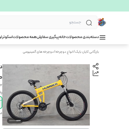
دسته‌بندی محصولات
خانه
پیگیری سفارش
همه محصولات
اسکوتر
لو
بازرگانی کایان بایک
/
انواع دوچرخه
/
دوچرخه های آلمینیومی
ص
er
ر
دس