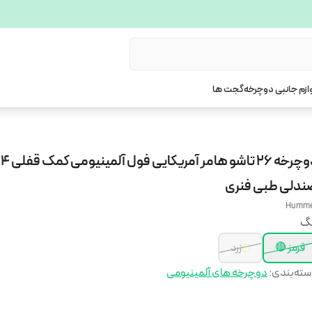
ازم جانبی دوچرخه
گجت ها
ندلی طبی فنری
Humm
نگ
قرمز 🔴
زرد
ته‌بندی
:
دوچرخه های آلمینیومی