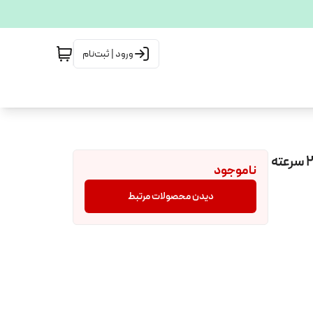
ورود | ثبت‌نام
دوچرخه 26 تاشو هامر آمریکایی فول آلمینیومی کمک قفلی 24 سرعته
ناموجود
دیدن محصولات مرتبط