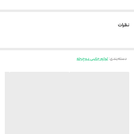
رنگ نور
مهتابی
نظرات
برد
70 متر
دسته‌بندی
:
لوازم جانبی دوچرخه
تعداد لامپ
3 عدد
حالت نوردهی
4 حالت
قدرت نوردهی