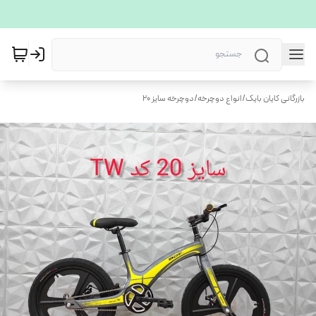
بازرگانی کایان بایک
/
انواع دوچرخه
/
دوچرخه سایز 20