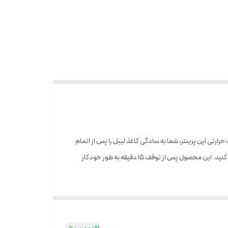
ینچ دارای ابعاد ۱۲ * ۹ * ۶ سانتی‌متر و وزن آن ۲۷۲ گرم است. در کنار یک دستگاه B21 می‌توانید. با چاپ حرارتی این پرینتر، شما به سادگی کاغذ لیبل را پس از اتمام
تعویض می‌کنید و دیگر نیازی به خرید جوهر، تونر یا نوار کربن ندارید!با خرید از کایان بایک وبا یک بار شارژ باتری آن هم می‌توانید ۴ ساعت از آن استفاده کنید. این محصول پس از توقف ۱۵ دقیقه به طور خودکار
NIIMBOT APP از طریق بلوتوث و ایجاد برچسب در APP، می‌توانید کارهایی مانند تطبیق الگوهای خودکار، تشخیص تصویر و چاپ دسته‌ای را انجام دهید. این دستگاه همچنین بیش از ۲۰ نوع فونت