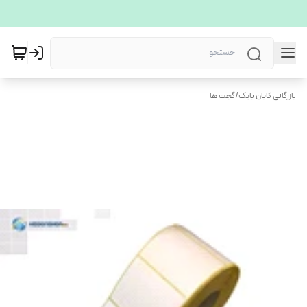
بازرگانی کایان بایک
/
گجت ها