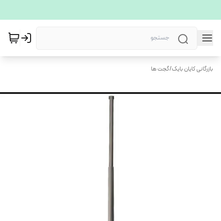
بازرگانی کایان بایک
/
گجت ها