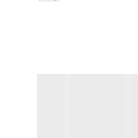
لوازم جانبی ردمی بادز 4 (Redmi Buds 4 TWS) نسبتاً معمولی هستند، از جمله هدفون، کیف شارژ، دفترچه راهنما، کابل Type-C و گوشی ها. هدفون Redmi Buds 4 دارای سه جفت گوشواره سیلیکونی (L/M/S)