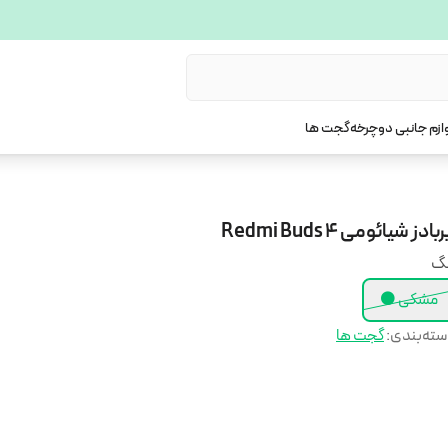
ازم جانبی دوچرخه
گجت ها
ربادز شیائومی Redmi Buds 4
نگ
مشکی ⚫
ته‌بندی
:
گجت ها