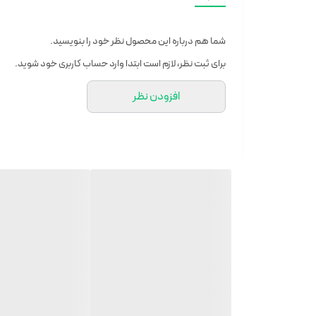
کیس شارژ می تواند هدفون ها را به طور کامل 4 بار شارژ کند
IP54 ضد گرد و غبار و ضد آب
شما هم درباره این محصول نظر خود را بنویسید.
برای ثبت نظر، لازم است ابتدا وارد حساب کاربری خود شوید.
افزودن نظر
است و گوشواره‌های سایز M آن بر روی هدفون‌ها نصب شده است.