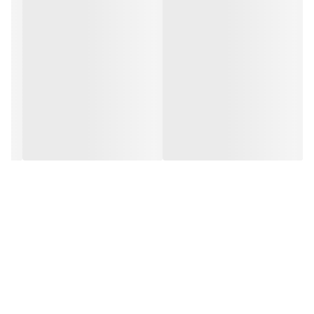
راهنما
سه عدد چراغ جلو
نور بالا و پایین
پیمایش مسیر ۳۰ تا۵۰ کیلومتر
سرعت ۶۰ کیلومتر
صندلی طبی فنری
کیفیت بسیار عالی
ارسال به سراسر کشور