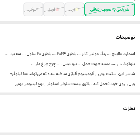
هر رنگی به صورت اتفاقی
زرد
قرمز
جوکر
توضیحات
اسمارت ۱۰اینچ ..،، رنگ مولتی کالر …، باطری ۲۰۲۴.،،،، باطری ۲۰ سلول ..،، سه برد ..،،
بلوتوث دار .،،،، دسته جهت حمل .،،، نیو فیس ..،،، چرخ چراغ دار ..،
شاسی این اسکیت برقی از آلومینیوم آلیاژی ساخته شده که می‌تواند ۱۰۰ کیلوگرم
وزن را روی خود تحمل کند . باتری بیست سلولی اسکوتر از نوع لیتیومی یونی
۴۴۰۰mAh -36V است. با هر‌بار شارژ کامل حدود 20 کیلومتر می‌توان از آن
استفاده کرد. قطرچرخ‌های این اسکوتر هوشمند 10 اینچ است. موتور این اسکوتر
نظرات
داخل چرخ از نوع براشلس است. ۳۵۰ وات قدرت برای هرموتور و بطور کلی ۷۰۰
وات نیروی پیشرانه مورد نیاز را حتی در شیب ۳۰ درجه فراهم میکند . این اسکوتر
دارای قابلیت اتوبالانس برای حفظ بیشتر تعادل هنگام سوار شدن و دستگیره ای