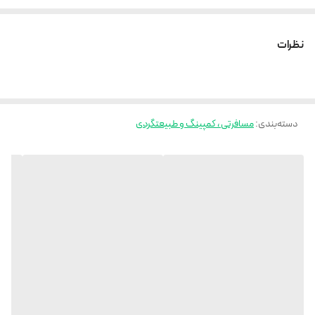
می تواند حدود 6 قوطی نوشیدنی (هر کدام 310 میلی لیتر) یا 4 بطری آب معدنی
(هر کدام 380 میلی لیتر) را در خود جای دهد. یک جداکننده توری قابل جابجایی
نظرات
2 محفظه ایجاد می کند که سازماندهی و ذخیره سازی آسان تر است. راحت و قابل
حمل: اندازه های داخلی 5.3 اینچ عرض 5.3 اینچ و ارتفاع 7.8 اینچ است. با یک
دسته قابل حمل، می توان آن را در همه جا حمل کرد.
دسته‌بندی
:
مسافرتی ، کمپینگ و طبیعتگردی
ابعاد
۱۸x۲۳x۲۵ سانتی‌متر
وزن
۱۵۰۰ گرم