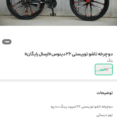
دوچرخه تاشو توریستی 26 دینوس «ارسال رایگان»
رنگ
قرمز
توضیحات
دوچرخه تاشو توریستی 26 اسپرت رینگ ده پره
ترمز دیسکی