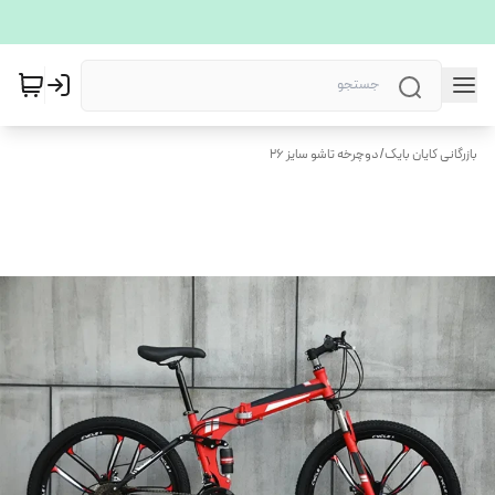
بازرگانی کایان بایک
/
دوچرخه تاشو سایز 26