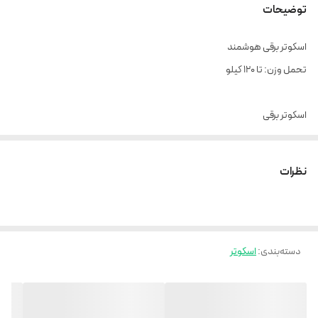
توضیحات
اسکوتر برقی هوشمند
تحمل وزن: تا ۱۲۰ کیلو
اسکوتر برقی
دارای:
دارای سه مود رانندگی
اکو
،
درایو
و
اسپورت
می باشد
نظرات
ترمز دیسکی
کیلومتر دیجیتال
دسته‌بندی
:
اسکوتر
تاشو
طراحی بی نظیر و خاص
لاستیک بادی