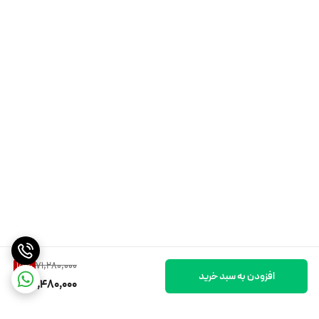
کنید. کافی است دو بار پشت سر هم، دکمه پاور را فشار دهید تا به راحتی بین
حالت ها سوییچ کنید و به راحتی سرعت خود را بر اساس محیط پیرامون خود
تنظیم کنید.
این وسیله برای شما لذت می آورد و به امنیت شما بسیار اهمیت می دهد
سیستم دوگانه ترمز عقب و جلو: مسافت ترمز کوتاهتر برای امنیت بیشتر
71,280,000
15
%
افزودن به سبد خرید
چرخ عقب از یک دیسک ترمز بزرگ با قدرت ترمز بیشتر استفاده می کند و این در
60,480,000
حالی است که چرخ جلو سیستم ترمز E-ABS ضد قفل مجهز است. زمان ترمز کردن،