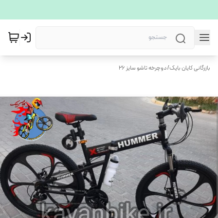
بازرگانی کایان بایک
/
دوچرخه تاشو سایز 26