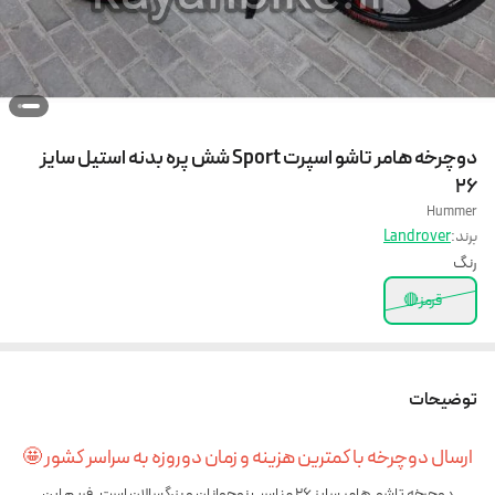
دوچرخه هامر تاشو اسپرت Sport شش پره بدنه استیل سایز
26
Hummer
برند:
Landrover
رنگ
قرمز🔴
توضیحات
ارسال دوچرخه با کمترین هزینه و زمان دوروزه به سراسر کشور 🤩
دوچرخه تاشو هامر سایز 26 مناسب نوجوانان و بزرگسالان است. فریم این