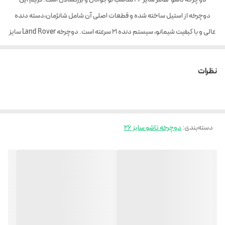
دوچرخه از استیل ساخته شده و قطعات اصلی آن شامل شانژمان،دسته دنده
عالی و با کیفیت شیمانو، سیستم دنده 21 سرعته است. دوچرخه Land Rover سایز
26، برای افرادی با قد بیشتر از 170 سانتی متر، مناسب است.
دوچرخه Land Rover با امکانات
نظرات
رینگ اسپرت شش پره
رینگ آلومینیومی
رینگ بلبرینگی روان
دسته‌بندی
:
دوچرخه تاشو سایز 26
دنده کلاچی
21 دنده
تاشو
فیلم دوچرخه را
اینجا
ببینید