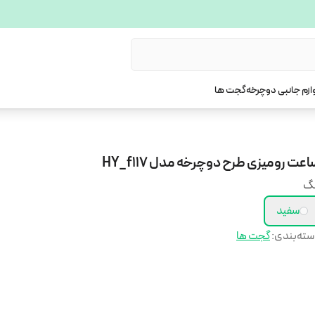
ازم جانبی دوچرخه
گجت ها
عت رومیزی طرح دوچرخه مدل HY_f117
نگ
سفید
ته‌بندی
:
گجت ها